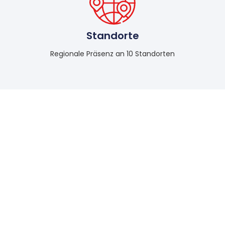
Stand­orte
Regionale Präsenz an 10 Standorten
Unsere Stärken:
Baustoffhandel - hochwertige
Materialien für Ihre Bauprojekte
Transporte im nationalen Güterverkehr
– flexibel, sicher und effizient