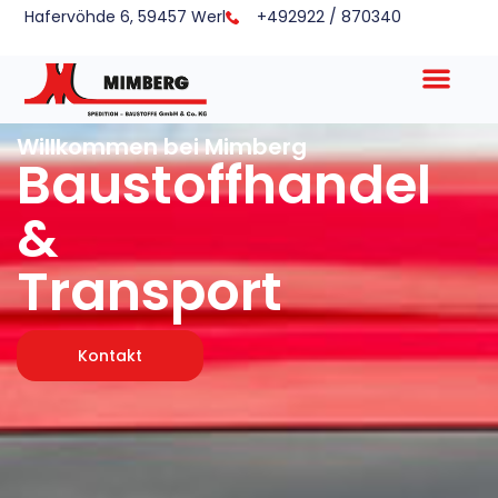
Hafervöhde 6, 59457 Werl
+492922 / 870340
Willkommen bei Mimberg
Baustoff­handel
&
Transport
Kontakt