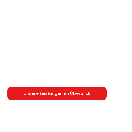
Logistikkonzepte
Individuelle Planung und Umsetzung von
Großprojekten
Unsere Leistungen im Überblick​